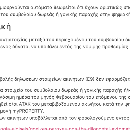
ημιουργούνται αυτόματα θεωρείται ότι έχουν οριστικώς υ
ς του συμβολαίου δωρεάς ή γονικής παροχής στην ψηφια
ική
αντιστοιχίας μεταξύ του περιεχομένου του συμβολαίου δ
ενος δύναται να υποβάλει εντός της νόμιμης προθεσμίας
οβολής δηλώσεων στοιχείων ακινήτων (Ε9) δεν εφαρμόζετ
 στοιχεία του συμβολαίου δωρεάς ή γονικής παροχής ή/
γάσιμη ημέρα του μηνός Φεβρουαρίου του επόμενου της σ
ηθεί ο/οι ΑΤΑΚ του μεταβιβαζόμενου ακινήτου κατά την 
αρμογή myPROPERTY.
ίων ακινήτων υποβάλλεται από τον φορολογούμενο εντός 
logia-eidiseis/gonikes-paroxes-pos-tha-dilonontai-aytoma