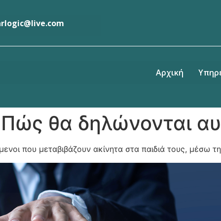
rlogic@live.com
ν
Αρχική
Υπηρ
 Πώς θα δηλώνονται α
μενοι που μεταβιβάζουν ακίνητα στα παιδιά τους, μέσω