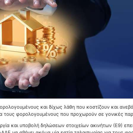
φορολογουμένους και δίχως λάθη που κοστίζουν και ανεβ
για τους φορολογουμένους που προχωρούν σε γονικές παρ
υργία και υποβολή δηλώσεων στοιχείων ακινήτων (Ε9) επ
ΔΕ να σβήνει ακόμα μία εστία ταλαιπωρίας για τους φο