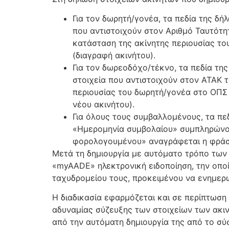
Για τον δωρητή/γονέα, τα πεδία της δ
που αντιστοιχούν στον Αριθμό Ταυτότη
κατάσταση της ακίνητης περιουσίας τ
(διαγραφή ακινήτου).
Για τον δωρεοδόχο/τέκνο, τα πεδία τη
στοιχεία που αντιστοιχούν στον ΑΤΑΚ 
περιουσίας του δωρητή/γονέα στο ΟΠΣ
νέου ακινήτου).
Για όλους τους συμβαλλομένους, τα πε
«Ημερομηνία συμβολαίου» συμπληρώνον
φορολογουμένου» αναγράφεται η φράσ
Μετά τη δημιουργία με αυτόματο τρόπο των
«myAADE» ηλεκτρονική ειδοποίηση, την οπο
ταχυδρομείου τους, προκειμένου να ενημερω
Η διαδικασία εφαρμόζεται και σε περίπτωση
αδυναμίας σύζευξης των στοιχείων των ακιν
από την αυτόματη δημιουργία της από το σύ