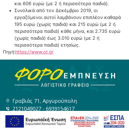
και 606 ευρώ (με 2 ή περισσότερα παιδιά).
Συνολικά από τον Δεκέμβριο 2019, οι
εργαζόμενοι αυτοί λαμβάνουν επιπλέον καθαρά
195 ευρώ (χωρίς παιδιά) και 215 ευρώ (με 2 ή
περισσότερα παιδιά) κάθε μήνα, και 2.735 ευρώ
(χωρίς παιδιά) έως 3.010 ευρώ (με 2 ή
περισσότερα παιδιά) ετησίως.
Πηγή:
https://www.ot.gr
Γραβιάς 71, Αργυρούπολη
2121049027 - 6939154617
marlogic@live.com
ΓΕΜΗ: 145930903000